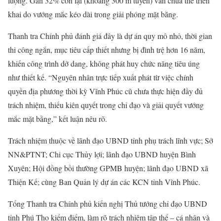
lượng. Gần 32% còn lại (khoảng 300 m tuyến) vẫn chưa thể triển
khai do vướng mắc kéo dài trong giải phóng mặt bằng.
Thanh tra Chính phủ đánh giá đây là dự án quy mô nhỏ, thời gian
thi công ngắn, mục tiêu cấp thiết nhưng bị đình trệ hơn 16 năm,
khiến công trình dở dang, không phát huy chức năng tiêu úng
như thiết kế. “Nguyên nhân trực tiếp xuất phát từ việc chính
quyền địa phương thời kỳ Vĩnh Phúc cũ chưa thực hiện đầy đủ
trách nhiệm, thiếu kiên quyết trong chỉ đạo và giải quyết vướng
mắc mặt bằng,” kết luận nêu rõ.
Trách nhiệm thuộc về lãnh đạo UBND tỉnh phụ trách lĩnh vực; Sở
NN&PTNT; Chi cục Thủy lợi; lãnh đạo UBND huyện Bình
Xuyên; Hội đồng bồi thường GPMB huyện; lãnh đạo UBND xã
Thiện Kế; cùng Ban Quản lý dự án các KCN tỉnh Vĩnh Phúc.
Tổng Thanh tra Chính phủ kiến nghị Thủ tướng chỉ đạo UBND
tỉnh Phú Thọ kiểm điểm, làm rõ trách nhiệm tập thể – cá nhân và