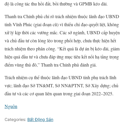
độ là công tác thu hồi đất, bồi thường và GPMB kéo dài.
Thanh tra Chính phủ chỉ rõ trách nhiệm thuộc lãnh đạo UBND
tỉnh Vĩnh Phúc (giai đoạn cũ) vì thiếu chỉ đạo quyết liệt, không
xử lý kịp thời các vướng mắc. Các sở ngành, UBND cấp huyện
và chủ đầu tư còn lỏng lẻo trong phối hợp, chưa thực hiện hết
trách nhiệm theo phân công. “Kết quả là dự án bị kéo dài, giảm
hiệu quả đầu tư và chưa đáp ứng mục tiêu kết nối hạ tầng trọng
điểm vùng thủ đô,” Thanh tra Chính phủ đánh giá.
Trách nhiệm cụ thể thuộc lãnh đạo UBND tỉnh phụ trách lĩnh
vực; lãnh đạo Sở TN&MT, Sở NN&PTNT, Sở Xây dựng; chủ
đầu tư và các cơ quan liên quan trong giai đoạn 2022–2025.
Nguồn
Categories:
Bất Động Sản