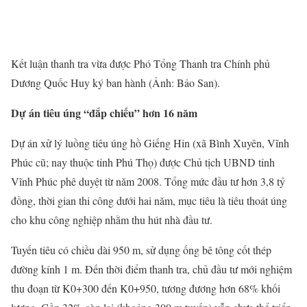
Kết luận thanh tra vừa được Phó Tổng Thanh tra Chính phủ
Dương Quốc Huy ký ban hành (Ảnh: Bảo San).
Dự án tiêu úng “đắp chiếu” hơn 16 năm
Dự án xử lý luồng tiêu úng hồ Giếng Hin (xã Bình Xuyên, Vĩnh
Phúc cũ; nay thuộc tỉnh Phú Thọ) được Chủ tịch UBND tỉnh
Vĩnh Phúc phê duyệt từ năm 2008. Tổng mức đầu tư hơn 3,8 tỷ
đồng, thời gian thi công dưới hai năm, mục tiêu là tiêu thoát úng
cho khu công nghiệp nhằm thu hút nhà đầu tư.
Tuyến tiêu có chiều dài 950 m, sử dụng ống bê tông cốt thép
đường kính 1 m. Đến thời điểm thanh tra, chủ đầu tư mới nghiệm
thu đoạn từ K0+300 đến K0+950, tương đương hơn 68% khối