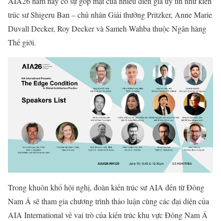
AIA26 năm nay có sự góp mặt của nhiều diễn giả uy tín như kiến
trúc sư Shigeru Ban – chủ nhân Giải thưởng Pritzker, Anne Marie
Duvall Decker, Roy Decker và Sameh Wahba thuộc Ngân hàng
Thế giới.
Trong khuôn khổ hội nghị, đoàn kiến trúc sư AIA đến từ Đông
Nam Á sẽ tham gia chương trình thảo luận cùng các đại diện của
AIA International về vai trò của kiến trúc khu vực Đông Nam Á