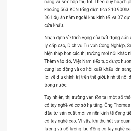
năng và sức hấp thụ tốt. Theo quy hoạch ph
khoảng 563 KCN tổng diện tích 210.900ha. 
361 dự án nằm ngoài khu kinh tế, và 37 dự 
cửa khẩu.
Nhận định về triển vọng của bất động sả
lý cấp cao, Dịch vụ Tư vấn Công Nghiệp, Sav
hiện thấp hơn các thị trường mới nổi khác
Thêm vào đó, Việt Nam tiếp tục được hưởng
cung lao động và cơ hội xuất khẩu lớn sang
lợi về địa chính trị trên thế giới, kinh tế n
trong nước.
Tuy nhiên, thị trường vẫn tồn tại một số th
có tay nghề và cơ sở hạ tầng. Ông Thomas 
đầu tư sản xuất mới và nền kinh tế đang tiế
có tay nghề cao. Vì vậy, khi thu hút sự qu
lượng và số lượng lao động có tay nghề cao