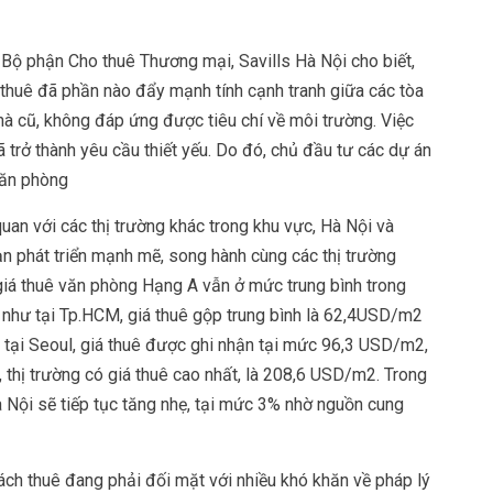
Bộ phận Cho thuê Thương mại, Savills Hà Nội cho biết,
thuê đã phần nào đẩy mạnh tính cạnh tranh giữa các tòa
nhà cũ, không đáp ứng được tiêu chí về môi trường. Việc
trở thành yêu cầu thiết yếu. Do đó, chủ đầu tư các dự án
văn phòng
uan với các thị trường khác trong khu vực, Hà Nội và
 phát triển mạnh mẽ, song hành cùng các thị trường
 giá thuê văn phòng Hạng A vẫn ở mức trung bình trong
ử như tại Tp.HCM, giá thuê gộp trung bình là 62,4USD/m2
ó tại Seoul, giá thuê được ghi nhận tại mức 96,3 USD/m2,
hị trường có giá thuê cao nhất, là 208,6 USD/m2. Trong
Hà Nội sẽ tiếp tục tăng nhẹ, tại mức 3% nhờ nguồn cung
hách thuê đang phải đối mặt với nhiều khó khăn về pháp lý