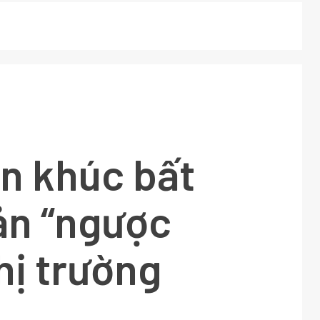
n khúc bất
ản “ngược
hị trường