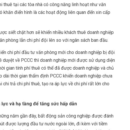
i thuê tại các tòa nhà có công năng linh hoạt như văn
 khăn điển hình là các hoạt động liên quan đến xin cấp
ợc siết chặt hơn sẽ khiến nhiều khách thuê doanh nghiệp
ăn phòng lẫn chi phí đội lên so với ngân sách ban đầu.
iến chi phí đầu tư văn phòng mới cho doanh nghiệp bị đội
phê duyệt về PCCC thì doanh nghiệp mới được sử dụng diện
hời gian tính phí thuê có thể đã được doanh nghiệp và chủ
éo dài thời gian thẩm định PCCC khiến doanh nghiệp chưa
i trả chi phí thuê, tạo ra áp lực về chi phí rất lớn cho
 lực và hạ tầng để tăng sức hấp dẫn
những năm gần đây, bất động sản công nghiệp được đánh
 hút được lượng đầu tư nước ngoài lớn, đi kèm với tiềm