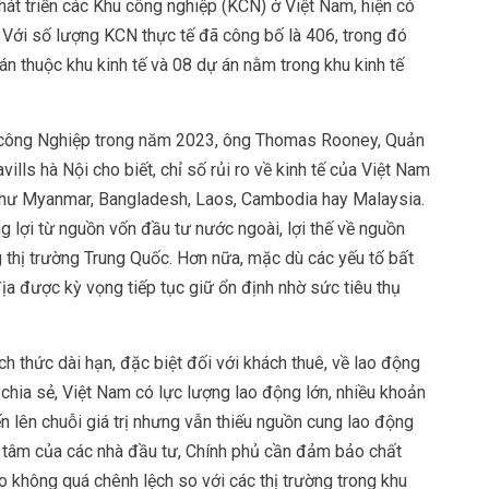
át triển các Khu công nghiệp (KCN) ở Việt Nam, hiện có
Với số lượng KCN thực tế đã công bố là 406, trong đó
án thuộc khu kinh tế và 08 dự án nằm trong khu kinh tế
n công Nghiệp trong năm 2023, ông Thomas Rooney, Quản
ills hà Nội cho biết, chỉ số rủi ro về kinh tế của Việt Nam
 như Myanmar, Bangladesh, Laos, Cambodia hay Malaysia.
 lợi từ nguồn vốn đầu tư nước ngoài, lợi thế về nguồn
 thị trường Trung Quốc. Hơn nữa, mặc dù các yếu tố bất
ội địa được kỳ vọng tiếp tục giữ ổn định nhờ sức tiêu thụ
ách thức dài hạn, đặc biệt đối với khách thuê, về lao động
chia sẻ, Việt Nam có lực lượng lao động lớn, nhiều khoản
n lên chuỗi giá trị nhưng vẫn thiếu nguồn cung lao động
an tâm của các nhà đầu tư, Chính phủ cần đảm bảo chất
 không quá chênh lệch so với các thị trường trong khu