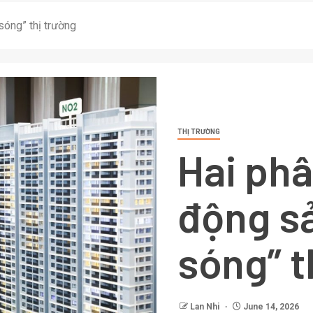
sóng” thị trường
THỊ TRƯỜNG
Hai phâ
động s
sóng” t
Lan Nhi
June 14, 2026