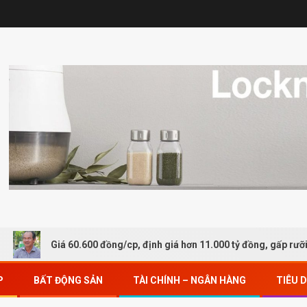
Giá 60.600 đồng/cp, định giá hơn 11.000 tỷ đồng, gấp rưỡi công ty 
P
BẤT ĐỘNG SẢN
TÀI CHÍNH – NGÂN HÀNG
TIÊU 