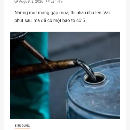
August 2, 2026
Lan Nhi
Những mụt măng gặp mưa, thi nhau nhú lên. Vài
phút sau, má đã có một bao to cỡ 5...
TIÊU DÙNG