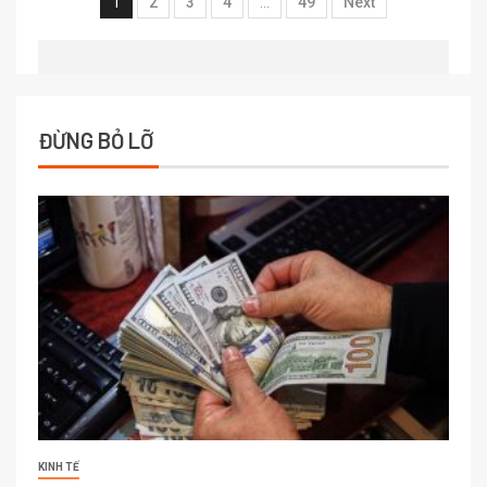
1
2
3
4
…
49
Next
ĐỪNG BỎ LỠ
KINH TẾ