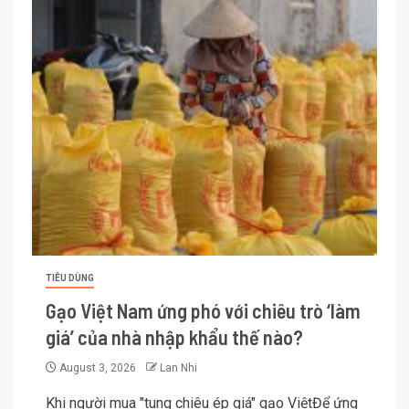
TIÊU DÙNG
Gạo Việt Nam ứng phó với chiêu trò ‘làm
giá’ của nhà nhập khẩu thế nào?
August 3, 2026
Lan Nhi
Khi người mua "tung chiêu ép giá" gạo ViệtĐể ứng