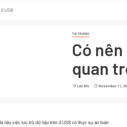
o ổ USB
THỊ TRƯỜNG
Có nên 
quan t
Lan Nhi
November 11, 2
à liệu việc lưu trữ dữ liệu trên
ổ USB
có thực sự an toàn