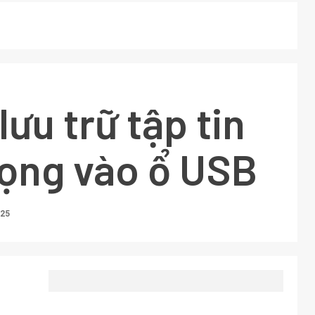
lưu trữ tập tin
rọng vào ổ USB
025