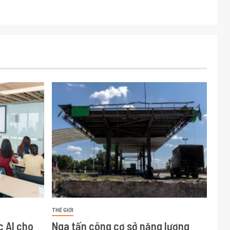
THẾ GIỚI
c AI cho
Nga tấn công cơ sở năng lượng