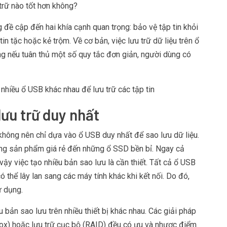
 trữ nào tốt hơn không?
g đề cập đến hai khía cạnh quan trọng: bảo vệ tập tin khỏi
in tặc hoặc kẻ trộm. Về cơ bản, việc lưu trữ dữ liệu trên ổ
g nếu tuân thủ một số quy tắc đơn giản, người dùng có
hiều ổ USB khác nhau để lưu trữ các tập tin
lưu trữ duy nhất
không nên chỉ dựa vào ổ USB duy nhất để sao lưu dữ liệu.
ững sản phẩm giá rẻ đến những
ổ SSD
bền bỉ. Ngay cả
vậy việc tạo nhiều bản sao lưu là cần thiết. Tất cả ổ USB
thể lây lan sang các máy tính khác khi kết nối. Do đó,
ử dụng.
 bản sao lưu trên nhiều thiết bị khác nhau. Các giải pháp
ox) hoặc lưu trữ cục bộ (RAID) đều có ưu và nhược điểm