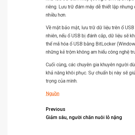
riêng. Lưu trữ đám mây dễ thiết lập nhưng d
nhiều hơn.
Về mặt bảo mật, lưu trữ dữ liệu trên ổ USB 
nhiên, nếu ổ USB bị đánh cắp, dữ liệu sẽ 
thể mã hóa ổ USB bằng BitLocker (Windows
những kẻ trộm không am hiểu công nghệ tru
Cuối cùng, các chuyên gia khuyên người dù
khả năng khôi phục. Sự chuẩn bị này sẽ giú
trọng của mình.
Nguồn
Previous
Giảm sâu, người chăn nuôi lỗ nặng