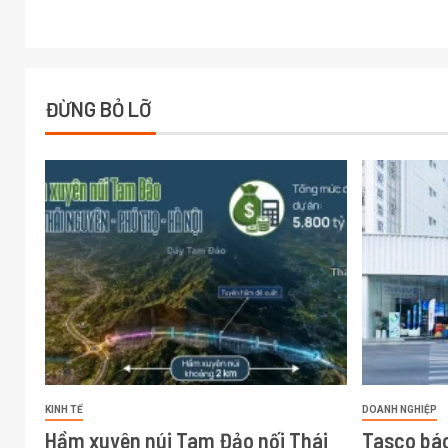
ĐỪNG BỎ LỠ
KINH TẾ
DOANH NGHIỆP
Hầm xuyên núi Tam Đảo nối Thái
Tasco báo