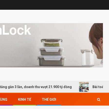
ần 3 lần, doanh thu vượt 21.900 tỷ đồng
Bài toán đào tạo
DÙNG
KINH TẾ
THẾ GIỚI