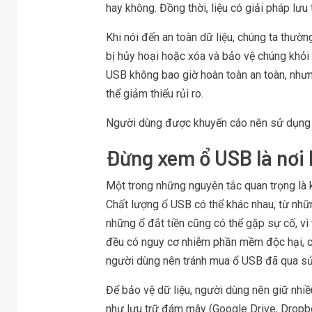
hay không. Đồng thời, liệu có giải pháp lưu
Khi nói đến an toàn dữ liệu, chúng ta thườn
bị hủy hoại hoặc xóa và bảo vệ chúng khỏi t
USB không bao giờ hoàn toàn an toàn, nhưn
thể giảm thiểu rủi ro.
Người dùng được khuyến cáo nên sử dụng n
Đừng xem ổ USB là nơi 
Một trong những nguyên tắc quan trọng là 
Chất lượng ổ USB có thể khác nhau, từ nh
những ổ đắt tiền cũng có thể gặp sự cố, vì 
đều có nguy cơ nhiễm phần mềm độc hại, có 
người dùng nên tránh mua ổ USB đã qua s
Để bảo vệ dữ liệu, người dùng nên giữ nhiều
như lưu trữ đám mây (Google Drive, Dropb