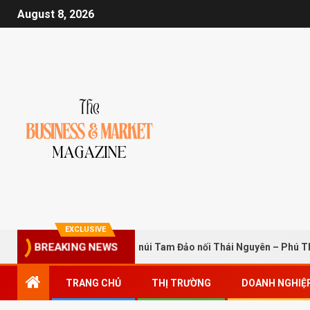
August 8, 2026
EXCLUSIVE
Hầm xuyên núi Tam Đảo nối Thái Nguyên – Phú Thọ – Hà
BREAKING NEWS
TRANG CHỦ
THỊ TRƯỜNG
DOANH NGHIỆ