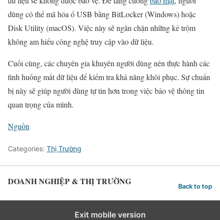
dữ liệu sẽ không được bảo vệ. Để tăng cường
bảo mật
, người
dùng có thể mã hóa ổ USB bằng BitLocker (Windows) hoặc
Disk Utility (macOS). Việc này sẽ ngăn chặn những kẻ trộm
không am hiểu công nghệ truy cập vào dữ liệu.
Cuối cùng, các chuyên gia khuyên người dùng nên thực hành các
tình huống mất dữ liệu để kiểm tra khả năng khôi phục. Sự chuẩn
bị này sẽ giúp người dùng tự tin hơn trong việc bảo vệ thông tin
quan trọng của mình.
Nguồn
Categories:
Thị Trường
DOANH NGHIỆP & THỊ TRƯỜNG
Back to top
Exit mobile version