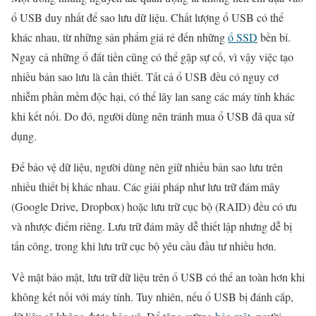
ổ USB duy nhất để sao lưu dữ liệu. Chất lượng ổ USB có thể
khác nhau, từ những sản phẩm giá rẻ đến những
ổ SSD
bền bỉ.
Ngay cả những ổ đắt tiền cũng có thể gặp sự cố, vì vậy việc tạo
nhiều bản sao lưu là cần thiết. Tất cả ổ USB đều có nguy cơ
nhiễm phần mềm độc hại, có thể lây lan sang các máy tính khác
khi kết nối. Do đó, người dùng nên tránh mua ổ USB đã qua sử
dụng.
Để bảo vệ dữ liệu, người dùng nên giữ nhiều bản sao lưu trên
nhiều thiết bị khác nhau. Các giải pháp như lưu trữ đám mây
(Google Drive, Dropbox) hoặc lưu trữ cục bộ (RAID) đều có ưu
và nhược điểm riêng. Lưu trữ đám mây dễ thiết lập nhưng dễ bị
tấn công, trong khi lưu trữ cục bộ yêu cầu đầu tư nhiều hơn.
Về mặt bảo mật, lưu trữ dữ liệu trên ổ USB có thể an toàn hơn khi
không kết nối với máy tính. Tuy nhiên, nếu ổ USB bị đánh cắp,