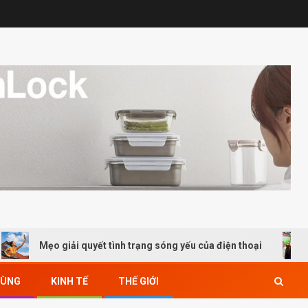
Mẹo giải quyết tình trạng sóng yếu của điện thoại
Viet
DÙNG
KINH TẾ
THẾ GIỚI