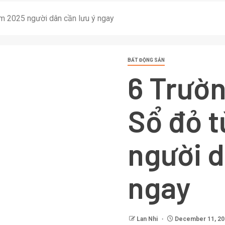
ăm 2025 người dân cần lưu ý ngay
BẤT ĐỘNG SẢN
6 Trườn
Sổ đỏ 
người d
ngay
Lan Nhi
December 11, 20