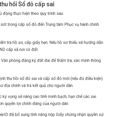
 thu hồi Sổ đỏ cấp sai
 động thực hiện theo quy trình sau:
i sót trong cấp sổ đỏ đến Trung tâm Phục vụ hành chính
ểm tra hồ sơ, cấp giấy hẹn. Nếu hồ sơ thiếu sẽ hướng dẫn
D cấp xã nơi có đất.
i Văn phòng đăng ký đất đai để thẩm tra, xác minh thông
ịnh thu hồi sổ đỏ sai và cấp sổ đỏ mới (nếu đủ điều kiện).
ơ địa chính và trả kết quả cho người dân.
 kỳ vọng sẽ nâng cao tính minh bạch, hạn chế các sai
ơn quyền lợi chính đáng của người dân.
 VNeID đã bổ sung tính năng nộp Giấy chứng nhận quyền sử