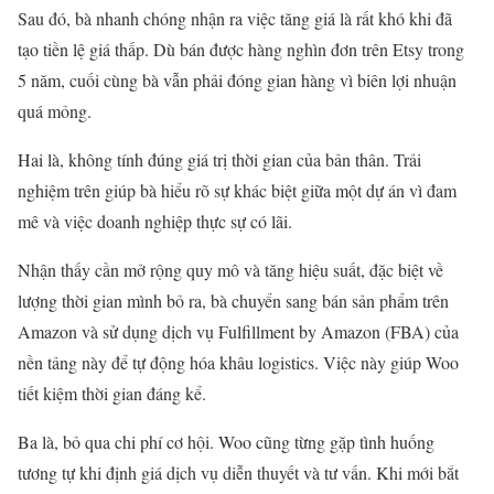
Sau đó, bà nhanh chóng nhận ra việc tăng giá là rất khó khi đã
tạo tiền lệ giá thấp. Dù bán được hàng nghìn đơn trên Etsy trong
5 năm, cuối cùng bà vẫn phải đóng gian hàng vì biên lợi nhuận
quá mỏng.
Hai là, không tính đúng giá trị thời gian của bản thân. Trải
nghiệm trên giúp bà hiểu rõ sự khác biệt giữa một dự án vì đam
mê và việc doanh nghiệp thực sự có lãi.
Nhận thấy cần mở rộng quy mô và tăng hiệu suất, đặc biệt về
lượng thời gian mình bỏ ra, bà chuyển sang bán sản phẩm trên
Amazon và sử dụng dịch vụ Fulfillment by Amazon (FBA) của
nền tảng này để tự động hóa khâu logistics. Việc này giúp Woo
tiết kiệm thời gian đáng kể.
Ba là, bỏ qua chi phí cơ hội. Woo cũng từng gặp tình huống
tương tự khi định giá dịch vụ diễn thuyết và tư vấn. Khi mới bắt