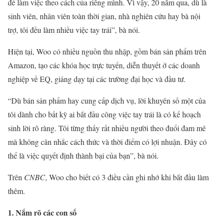
để làm việc theo cách của riêng mình. Vì vậy, 20 năm qua, dù là
sinh viên, nhân viên toàn thời gian, nhà nghiên cứu hay bà nội
trợ, tôi đều làm nhiều việc tay trái”, bà nói.
Hiện tại, Woo có nhiều nguồn thu nhập, gồm bán sản phẩm trên
Amazon, tạo các khóa học trực tuyến, diễn thuyết ở các doanh
nghiệp về EQ, giảng dạy tại các trường đại học và đầu tư.
“Dù bán sản phẩm hay cung cấp dịch vụ, lời khuyên số một của
tôi dành cho bất kỳ ai bắt đầu công việc tay trái là có kế hoạch
sinh lời rõ ràng. Tôi từng thấy rất nhiều người theo đuổi đam mê
mà không cân nhắc cách thức và thời điểm có lợi nhuận. Đây có
thể là việc quyết định thành bại của bạn”, bà nói.
Trên
CNBC
, Woo cho biết có 3 điều cần ghi nhớ khi bắt đầu làm
thêm.
1. Nắm rõ các con số