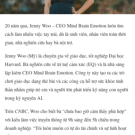
20 năm qua, Jenny Woo – CEO Mind Brain Emotion luôn tìm
cách làm nhiều việc tay trái, dù là sinh viên, nhân viên toàn thời
gian, nhà nghiên cứu hay bà nội trợ.
Jenny Woo (Mỹ) là chuyên gia về giáo dục, tốt nghiệp Đại học
Harvard. Bà nghiên cứu về trí tuệ cảm xúc (EQ) và là nhà sáng
lập kiêm CEO Mind Brain Emotion. Công ty này tạo ra các trò
chơi giáo dục dạng thẻ bài và các công cụ hỗ trợ sức khỏe tinh
thần nhằm giúp trẻ em và người lớn phát triển kỹ năng con người
trong kỷ nguyên AI.
Trên
CNBC
, Woo cho biết bà “chưa bao giờ cảm thấy phù hợp”
với kiểu làm việc truyền thống từ 9h sáng đến 5h chiều trong
doanh nghiệp. “Tôi luôn muốn có tự do tài chính và sự linh hoạt