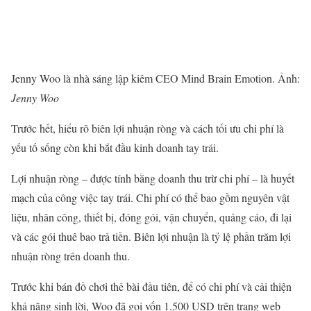
Jenny Woo là nhà sáng lập kiêm CEO Mind Brain Emotion. Ảnh:
Jenny Woo
Trước hết, hiểu rõ biên lợi nhuận ròng và cách tối ưu chi phí là
yếu tố sống còn khi bắt đầu kinh doanh tay trái.
Lợi nhuận ròng – được tính bằng doanh thu trừ chi phí – là huyết
mạch của công việc tay trái. Chi phí có thể bao gồm nguyên vật
liệu, nhân công, thiết bị, đóng gói, vận chuyển, quảng cáo, đi lại
và các gói thuê bao trả tiền. Biên lợi nhuận là tỷ lệ phần trăm lợi
nhuận ròng trên doanh thu.
Trước khi bán đồ chơi thẻ bài đầu tiên, để có chi phí và cải thiện
khả năng sinh lời, Woo đã gọi vốn 1.500 USD trên trang web