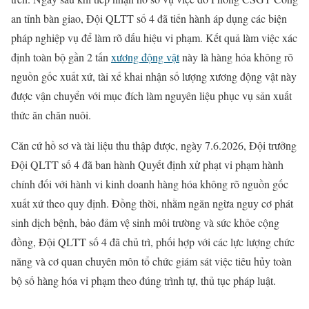
an tỉnh bàn giao, Đội QLTT số 4 đã tiến hành áp dụng các biện
pháp nghiệp vụ để làm rõ dấu hiệu vi phạm. Kết quả làm việc xác
định toàn bộ gần 2 tấn
xương động vật
này là hàng hóa không rõ
nguồn gốc xuất xứ, tài xế khai nhận số lượng xương động vật này
được vận chuyển với mục đích làm nguyên liệu phục vụ sản xuất
thức ăn chăn nuôi.
Căn cứ hồ sơ và tài liệu thu thập được, ngày 7.6.2026, Đội trưởng
Đội QLTT số 4 đã ban hành Quyết định xử phạt vi phạm hành
chính đối với hành vi kinh doanh hàng hóa không rõ nguồn gốc
xuất xứ theo quy định. Đồng thời, nhằm ngăn ngừa nguy cơ phát
sinh dịch bệnh, bảo đảm vệ sinh môi trường và sức khỏe cộng
đồng, Đội QLTT số 4 đã chủ trì, phối hợp với các lực lượng chức
năng và cơ quan chuyên môn tổ chức giám sát việc tiêu hủy toàn
bộ số hàng hóa vi phạm theo đúng trình tự, thủ tục pháp luật.