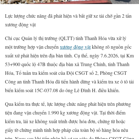
Lực lượng chức năng đã phát hiện và bắt giữ xe tải chở gần 2 tấn
xương động vật
Chi cục Quản lý thị trường (QLTT) tỉnh Thanh Hóa vừa xử lý
một trường hợp vận chuyển
xương động vật
không rõ nguồn gốc
xuất xứ phát hiện trên địa bàn tỉnh. Cụ thể, ngày 7.6.2026, tại Km
53+900 quốc lộ 47B thuộc địa bàn xã Trung Chính, tỉnh Thanh
Hóa, Tổ tuần tra kiểm soát của Đội CSGT số 2, Phòng CSGT
Công an tỉnh Thanh Hóa đã tiến hành dừng và kiểm tra xe ô tô tải
biển kiểm soát 15C-037.08 do ông Lê Đình H. điều khiển.
Qua kiểm tra thực tế, lực lượng chức năng phát hiện trên phương
tiện đang vận chuyển 1.990 kg xương động vật. Tại thời điểm
kiểm tra, lái xe không xuất trình được hóa đơn, chứng từ hoặc
giấy tờ chứng minh tính hợp pháp của toàn bộ số hàng hóa nêu
trên. Ngay sau khi tiếp nhận hồ sơ vụ việc do Phòng CSGT Công