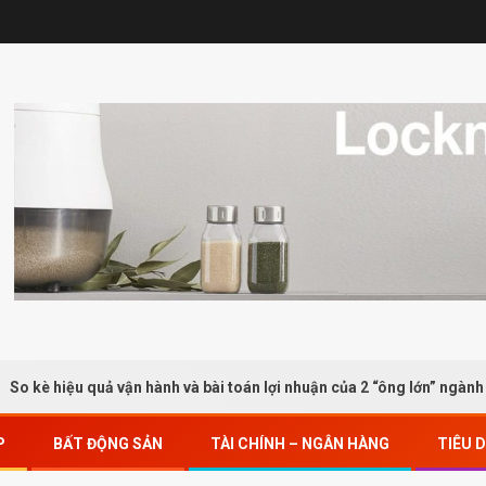
ệu quả vận hành và bài toán lợi nhuận của 2 “ông lớn” ngành bán lẻ
P
BẤT ĐỘNG SẢN
TÀI CHÍNH – NGÂN HÀNG
TIÊU 