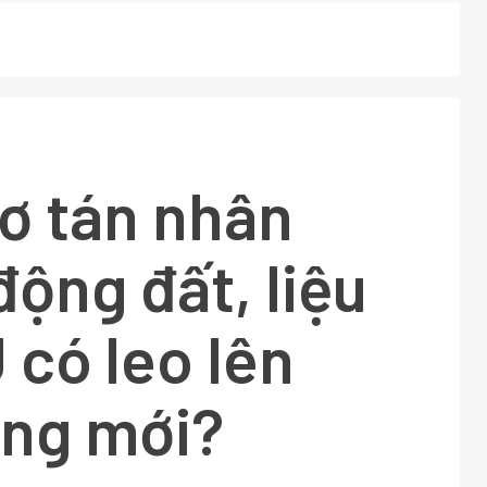
ơ tán nhân
động đất, liệu
 có leo lên
ang mới?