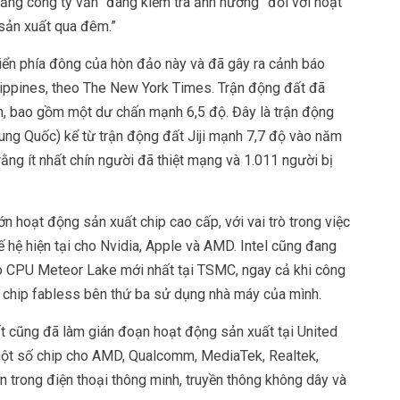
 rằng công ty vẫn “đang kiểm tra ảnh hưởng” đối với hoạt
 sản xuất qua đêm.”
iển phía đông của hòn đảo này và đã gây ra cảnh báo
lippines, theo The New York Times. Trận động đất đã
n, bao gồm một dư chấn mạnh 6,5 độ. Đây là trận động
ng Quốc) kể từ trận động đất Jiji mạnh 7,7 độ vào năm
rằng ít nhất chín người đã thiệt mạng và 1.011 người bị
n hoạt động sản xuất chip cao cấp, với vai trò trong việc
hệ hiện tại cho Nvidia, Apple và AMD. Intel cũng đang
o CPU Meteor Lake mới nhất tại TSMC, ngay cả khi công
ế chip fabless bên thứ ba sử dụng nhà máy của mình.
t cũng đã làm gián đoạn hoạt động sản xuất tại United
 một số chip cho AMD, Qualcomm, MediaTek, Realtek,
n trong điện thoại thông minh, truyền thông không dây và