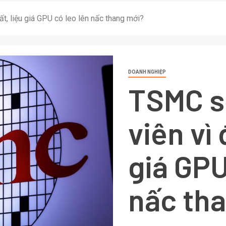
t, liệu giá GPU có leo lên nấc thang mới?
DOANH NGHIỆP
TSMC s
viên vì 
giá GPU
nấc th