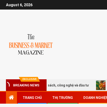
August 6, 2026
EXCLUSIVE
n 2026 kết nối chính sách, công nghệ và đầu tư
So kè hi
BREAKING NEWS
TRANG CHỦ
THỊ TRƯỜNG
DOANH NGHIỆ