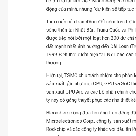
họ đã trở lại làm việc. Bloomberg cho biết
động của mình, nhưng “dự kiến sẽ tiếp tục
Tâm chấn của trận động đất nằm trên bờ b
sóng thần tại Nhật Bản, Trung Quốc và Phi
được tiếp nối bởi một loạt hơn 200 dư chấ
đất mạnh nhất ảnh hưởng đến Đài Loan (Tru
1999. Đến thời điểm hiện tại, NYT báo cáo 
thương.
Hiện tại, TSMC chịu trách nhiệm cho phần lớ
sản xuất gần như mọi CPU, GPU và SoC thế 
sản xuất GPU Arc và các bộ phận chính ch
ty này cố gắng thuyết phục các nhà thiết k
Bloomberg cũng đưa tin rằng trận động đấ
Microelectronics Corp., công ty sản xuất
Rockchip và các công ty khác với dấu ấn lớ