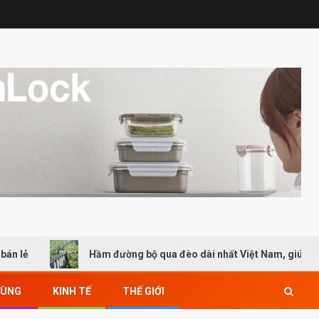
Hầm đường bộ qua đèo dài nhất Việt Nam, giúp rút ngắn thời
DÙNG
KINH TẾ
THẾ GIỚI