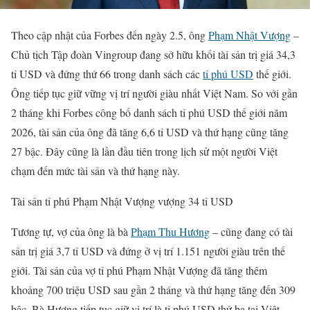
Theo cập nhật của Forbes đến ngày 2.5, ông
Phạm Nhật Vượng
–
Chủ tịch Tập đoàn Vingroup đang sở hữu khối tài sản trị giá 34,3
tỉ USD và đứng thứ 66 trong danh sách các
tỉ phú USD
thế giới.
Ông tiếp tục giữ vững vị trí người giàu nhất Việt Nam. So với gần
2 tháng khi Forbes công bố danh sách tỉ phú USD thế giới năm
2026, tài sản của ông đã tăng 6,6 tỉ USD và thứ hạng cũng tăng
27 bậc. Đây cũng là lần đầu tiên trong lịch sử một người Việt
chạm đến mức tài sản và thứ hạng này.
Tài sản tỉ phú Phạm Nhật Vượng vượng 34 tỉ USD
Tương tự, vợ của ông là bà
Phạm Thu Hương
– cũng đang có tài
sản trị giá 3,7 tỉ USD và đứng ở vị trí 1.151 người giàu trên thế
giới. Tài sản của vợ tỉ phú Phạm Nhật Vượng đã tăng thêm
khoảng 700 triệu USD sau gần 2 tháng và thứ hạng tăng đến 309
bậc. Bà Hương tiếp tục giữ vị trí là tỉ phú USD thứ ba tại Việt