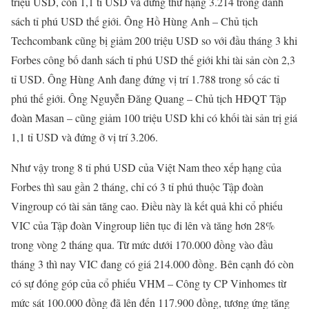
triệu USD, còn 1,1 tỉ USD và đứng thứ hạng 3.214 trong danh
sách tỉ phú USD thế giới. Ông Hồ Hùng Anh – Chủ tịch
Techcombank cũng bị giảm 200 triệu USD so với đầu tháng 3 khi
Forbes công bố danh sách tỉ phú USD thế giới khi tài sản còn 2,3
tỉ USD. Ông Hùng Anh đang đứng vị trí 1.788 trong số các tỉ
phú thế giới. Ông Nguyễn Đăng Quang – Chủ tịch HĐQT Tập
đoàn Masan – cũng giảm 100 triệu USD khi có khối tài sản trị giá
1,1 tỉ USD và đứng ở vị trí 3.206.
Như vậy trong 8 tỉ phú USD của Việt Nam theo xếp hạng của
Forbes thì sau gần 2 tháng, chỉ có 3 tỉ phú thuộc Tập đoàn
Vingroup có tài sản tăng cao. Điều này là kết quả khi cổ phiếu
VIC của Tập đoàn Vingroup liên tục đi lên và tăng hơn 28%
trong vòng 2 tháng qua. Từ mức dưới 170.000 đồng vào đầu
tháng 3 thì nay VIC đang có giá 214.000 đồng. Bên cạnh đó còn
có sự đóng góp của cổ phiếu VHM – Công ty CP Vinhomes từ
mức sát 100.000 đồng đã lên đến 117.900 đồng, tương ứng tăng