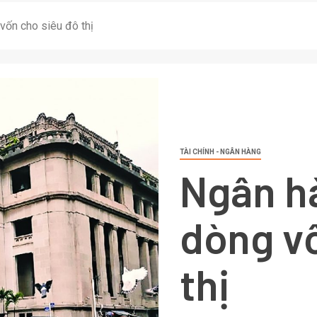
vốn cho siêu đô thị
TÀI CHÍNH - NGÂN HÀNG
Ngân h
dòng vố
thị