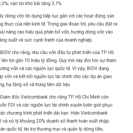
,3%; vận tải kho bãi tăng 3,1%.
ấy dòng vốn tín dụng tiếp tục gắn với các hoạt động sản
 thực của nền kinh tế. Trong giai đoạn tới, yêu cầu đặt ra
ải nâng cao hiệu quả phân bổ vốn, hướng dòng vốn vào
 năng suất và sức cạnh tranh của doanh nghiệp.
IDV cho rằng, nhu cầu vốn đầu tư phát triển của TP. Hồ
lên tới gần 10 triệu tỷ đồng. Quy mô này đòi hỏi sự tham
trường vốn và các nguồn lực quốc tế. Vì vậy, BIDV đang
ợp vốn và kết nối nguồn lực tài chính cho các dự án giao
ng, hạ tầng số và trung tâm dữ liệu.
 Giám đốc Vietcombank cho rằng TP. Hồ Chí Minh còn
vốn FDI và các nguồn lực tài chính xuyên biên giới phục
các chương trình phát triển dài hạn. Hiện Vietcombank
 và xử lý khoảng 20% doanh số thanh toán xuất nhập
n quốc tế, tài trợ thương mại và quản lý dòng tiền,