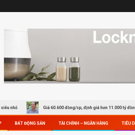
Giá 60.600 đồng/cp, định giá hơn 11.000 tỷ đồng, gấp rư
P
BẤT ĐỘNG SẢN
TÀI CHÍNH – NGÂN HÀNG
TIÊU 