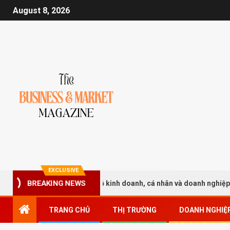
August 8, 2026
EXCLUSIVE
giảm 30% thuế cho hộ kinh doanh, cá nhân và doanh nghiệp siêu nhỏ
BREAKING NEWS
TRANG CHỦ
THỊ TRƯỜNG
DOANH NGHIỆ