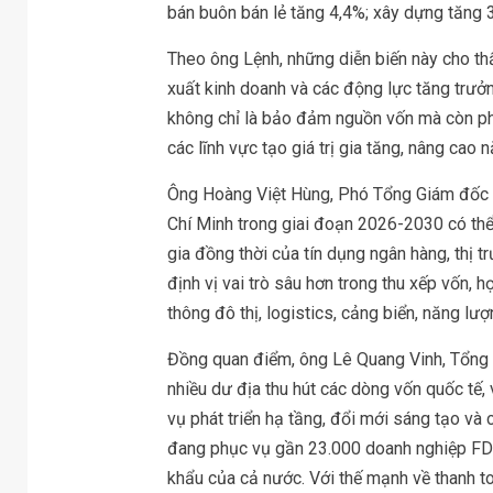
bán buôn bán lẻ tăng 4,4%; xây dựng tăng 3
Theo ông Lệnh, những diễn biến này cho th
xuất kinh doanh và các động lực tăng trưởng
không chỉ là bảo đảm nguồn vốn mà còn ph
các lĩnh vực tạo giá trị gia tăng, nâng cao
Ông Hoàng Việt Hùng, Phó Tổng Giám đốc B
Chí Minh trong giai đoạn 2026-2030 có thể 
gia đồng thời của tín dụng ngân hàng, thị 
định vị vai trò sâu hơn trong thu xếp vốn, h
thông đô thị, logistics, cảng biển, năng lượ
Đồng quan điểm, ông Lê Quang Vinh, Tổng
nhiều dư địa thu hút các dòng vốn quốc tế, 
vụ phát triển hạ tầng, đổi mới sáng tạo và 
đang phục vụ gần 23.000 doanh nghiệp FDI
khẩu của cả nước. Với thế mạnh về thanh toá