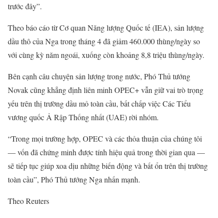
trước đây”.
Theo báo cáo từ Cơ quan Năng lượng Quốc tế (IEA), sản lượng
dầu thô của Nga trong tháng 4 đã giảm 460.000 thùng/ngày so
với cùng kỳ năm ngoái, xuống còn khoảng 8,8 triệu thùng/ngày.
Bên cạnh câu chuyện sản lượng trong nước, Phó Thủ tướng
Novak cũng khẳng định liên minh OPEC+ vẫn giữ vai trò trọng
yếu trên thị trường dầu mỏ toàn cầu, bất chấp việc Các Tiểu
vương quốc Ả Rập Thống nhất (UAE) rời nhóm.
“Trong mọi trường hợp, OPEC và các thỏa thuận của chúng tôi
— vốn đã chứng minh được tính hiệu quả trong thời gian qua —
sẽ tiếp tục giúp xoa dịu những biến động và bất ổn trên thị trường
toàn cầu”, Phó Thủ tướng Nga nhấn mạnh.
Theo Reuters