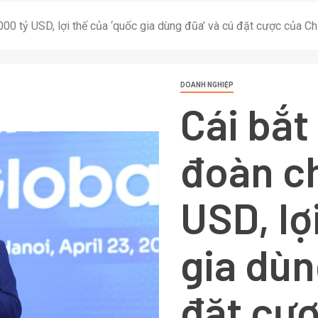
000 tỷ USD, lợi thế của ‘quốc gia dùng đũa’ và cú đặt cược của C
DOANH NGHIỆP
Cái bắt
đoàn ch
USD, lợ
gia dùn
đặt cượ