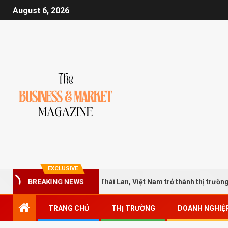
August 6, 2026
EXCLUSIVE
ẩu
Vượt Thái Lan, Việt Nam trở thành thị trường lớn thứ 
BREAKING NEWS
TRANG CHỦ
THỊ TRƯỜNG
DOANH NGHIỆ