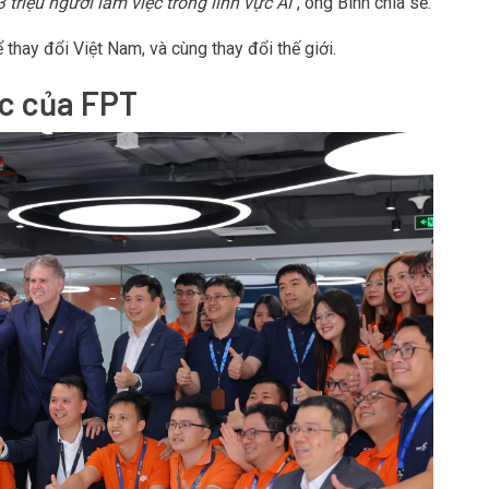
riệu người làm việc trong lĩnh vực AI
“, ông Bình chia sẻ.
 thay đổi Việt Nam, và cùng thay đổi thế giới.
ợc của FPT