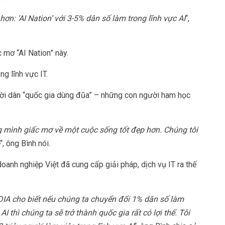
ơn: ‘AI Nation’ với 3-5% dân số làm trong lĩnh vực AI
“,
 mơ “AI Nation” này.
ng lĩnh vực IT.
gười dân “quốc gia dùng đũa” – những con người ham học
g mình giấc mơ về một cuộc sống tốt đẹp hơn. Chúng tôi
“, ông Bình nói.
oanh nghiệp Việt đã cung cấp giải pháp, dịch vụ IT ra thế
A cho biết nếu chúng ta chuyển đổi 1% dân số làm
 thì chúng ta sẽ trở thành quốc gia rất có lợi thế. Tôi