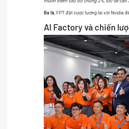
muốn thêm vào đó chừng 2%, tức sẽ cần 3 t
Ba là
, FPT đặt cược tương lai với Nvidia để
AI Factory và chiến lư