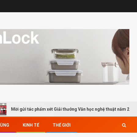
gửi tác phẩm xét Giải thưởng Văn học nghệ thuật năm 2026
DÙNG
KINH TẾ
THẾ GIỚI