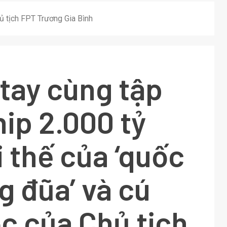
hủ tịch FPT Trương Gia Bình
 tay cùng tập
ip 2.000 tỷ
i thế của ‘quốc
g đũa’ và cú
c của Chủ tịch