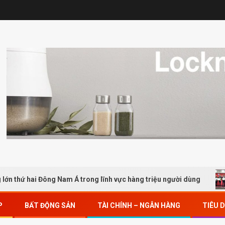
hai Đông Nam Á trong lĩnh vực hàng triệu người dùng
Mời 
P
BẤT ĐỘNG SẢN
TÀI CHÍNH – NGÂN HÀNG
TIÊU 