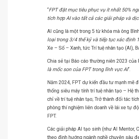
“
FPT đặt mục tiêu phục vụ ít nhất 50% ngư
tích hợp AI vào tất cả các giải pháp và dị
AI cũng là một trong 5 từ khóa mà ông Bình
loại trong 3/4 thế kỷ và tiếp tục xác định 1
Xe – Số – Xanh, tức
Trí tuệ nhân tạo
(AI), B
Chia sẻ tại Báo cáo thường niên 2023 của F
là mốc son của FPT trong lĩnh vực AI
“.
Năm 2024, FPT dự kiến đầu tư mạnh mẽ để 
thống siêu máy tính trí tuệ nhân tạo – Hệ 
chỉ về trí tuệ nhân tạo; Trở thành đối tác 
phòng thí nghiệm liên doanh về lái xe tự đ
FPT.
Các giải pháp AI tạo sinh (như AI Mentor, 
theo định hướng ngành nghề chuyên sâu đe