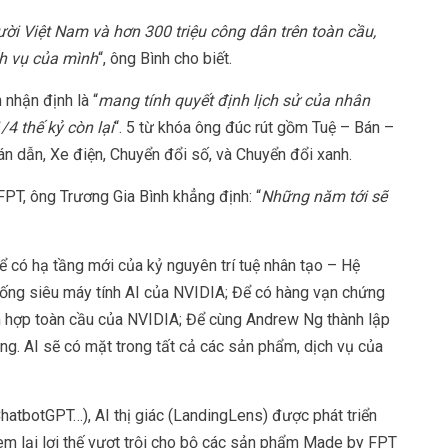
ời Việt Nam và hơn 300 triệu công dân trên toàn cầu,
ch vụ của mình
“, ông Bình cho biết.
 nhận định là “
mang tính quyết định lịch sử của nhân
/4 thế kỷ còn lại
“. 5 từ khóa ông đúc rút gồm Tuệ – Bán –
án dẫn, Xe điện, Chuyển đổi số, và Chuyển đổi xanh.
PT, ông Trương Gia Bình khẳng định: “
Những năm tới sẽ
có hạ tầng mới của kỷ nguyên trí tuệ nhân tạo – Hệ
thống siêu máy tính AI của NVIDIA; Để có hàng vạn chứng
tích hợp toàn cầu của NVIDIA; Để cùng Andrew Ng thành lập
ộng. AI sẽ có mặt trong tất cả các sản phẩm, dịch vụ của
ChatbotGPT…), AI thị giác (LandingLens) được phát triển
m lại lợi thế vượt trội cho bộ các sản phẩm Made by FPT