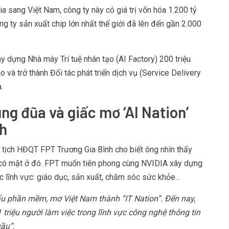
a sang Việt Nam, công ty này có giá trị vốn hóa 1.200 tỷ
ông ty sản xuất chip lớn nhất thế giới đã lên đến gần 2.000
ây dựng Nhà máy Trí tuệ nhân tạo (AI Factory) 200 triệu
và trở thành Đối tác phát triển dịch vụ (Service Delivery
.
ng đũa và giấc mơ ‘AI Nation’
nh
hủ tịch HĐQT
FPT
Trương Gia Bình cho biết ông nhìn thấy
 có mặt ở đó. FPT muốn tiên phong cùng NVIDIA xây dựng
các lĩnh vực: giáo dục, sản xuất, chăm sóc sức khỏe…
ẩu phần mềm, mơ Việt Nam thành “IT Nation”. Đến nay,
triệu người làm việc trong lĩnh vực công nghệ thông tin
cầu”.