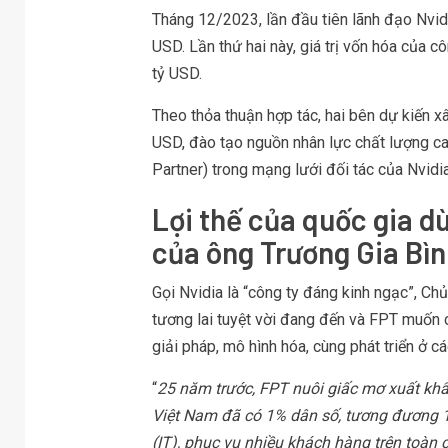
Tháng 12/2023, lần đầu tiên lãnh đạo Nvidi
USD. Lần thứ hai này, giá trị vốn hóa của c
tỷ USD.
Theo thỏa thuận hợp tác, hai bên dự kiến x
USD, đào tạo nguồn nhân lực chất lượng cao 
Partner) trong mạng lưới đối tác của Nvidia
Lợi thế của quốc gia dù
của ông Trương Gia Bì
Gọi Nvidia là “công ty đáng kinh ngạc”, C
tương lai tuyệt vời đang đến và FPT muốn
giải pháp, mô hình hóa, cùng phát triển ở 
“
25 năm trước, FPT nuôi giấc mơ xuất kh
Việt Nam đã có 1% dân số, tương đương 1 
(IT), phục vụ nhiều khách hàng trên toàn 