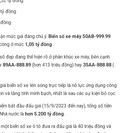
,52 tỷ đồng.
 tỷ đồng.
 đồng.
nhận mức giá đáng chú ý.
Biển số xe máy 50AB-999.99
h công ở mức
1,05 tỷ đồng
.
số đẹp đang thể hiện rõ ở phân khúc xe máy, bên cạnh
hư
89AA-888.89
(hơn 413 triệu đồng) hay
35AA-888.88
(
iá biển số xe lên sóng trực tiếp là nỗ lực ứng dụng công
n và tăng tính minh bạch, nhất là sau các sự kiện bỏ cọc.
iểm bắt đầu đấu giá (15/9/2023 đến nay), tổng số tiền
 Nhà nước là
hơn 5.200 tỷ đồng
.
 một biển số xe ô tô đưa ra đấu giá là 40 triệu đồng và