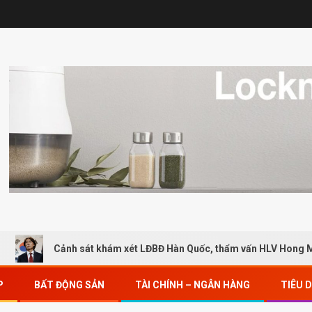
Cảnh sát khám xét LĐBĐ Hàn Quốc, thẩm vấn HLV Hong Myung-
P
BẤT ĐỘNG SẢN
TÀI CHÍNH – NGÂN HÀNG
TIÊU 