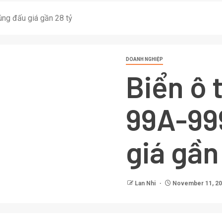
úng đấu giá gần 28 tỷ
DOANH NGHIỆP
Biển ô 
99A-99
giá gần
Lan Nhi
November 11, 2