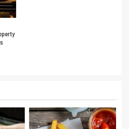
operty
ds