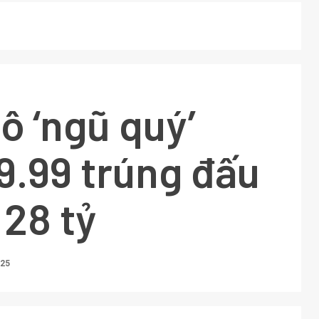
tô ‘ngũ quý’
9.99 trúng đấu
 28 tỷ
025