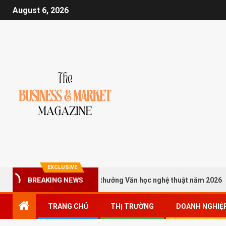
August 6, 2026
EXCLUSIVE
 gửi tác phẩm xét Giải thưởng Văn học nghệ thuật năm 2026
BREAKING NEWS
TRANG CHỦ
THỊ TRƯỜNG
DOANH NGHIỆ