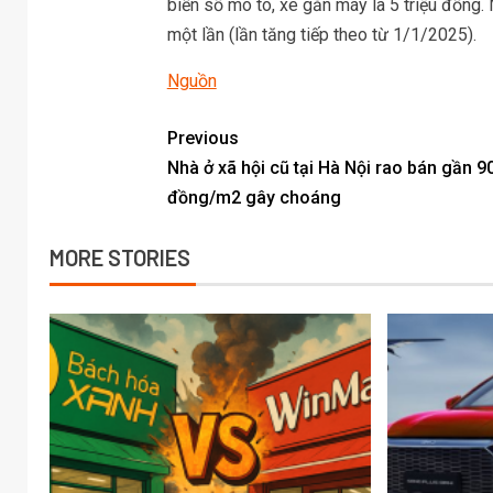
biển số mô tô, xe gắn máy là 5 triệu đồng
một lần (lần tăng tiếp theo từ 1/1/2025).
Nguồn
Previous
Nhà ở xã hội cũ tại Hà Nội rao bán gần 90
đồng/m2 gây choáng
MORE STORIES