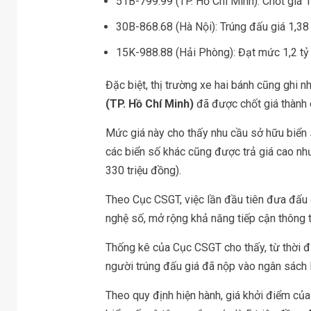
51B-799.99 (TP. Hồ Chí Minh): Chốt giá 1
30B-868.68 (Hà Nội): Trúng đấu giá 1,38
15K-988.88 (Hải Phòng): Đạt mức 1,2 tỷ
Đặc biệt, thị trường xe hai bánh cũng ghi 
(TP. Hồ Chí Minh)
đã được chốt giá thàn
Mức giá này cho thấy nhu cầu sở hữu biển 
các biển số khác cũng được trả giá cao n
330 triệu đồng).
Theo Cục CSGT, việc lần đầu tiên đưa đấu g
nghệ số, mở rộng khả năng tiếp cận thông ti
Thống kê của Cục CSGT cho thấy, từ thời đ
người trúng đấu giá đã nộp vào ngân sách
Theo quy định hiện hành, giá khởi điểm của