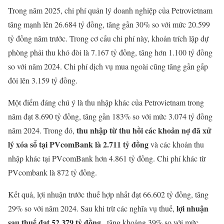
Trong năm 2025, chi phí quản lý doanh nghiệp của Petrovietnam
tăng mạnh lên 26.684 tỷ đồng, tăng gần 30% so với mức 20.599
tỷ đồng năm trước. Trong cơ cấu chi phí này, khoản trích lập dự
phòng phải thu khó đòi là 7.167 tỷ đồng, tăng hơn 1.100 tỷ đồng
so với năm 2024. Chi phí dịch vụ mua ngoài cũng tăng gần gấp
đôi lên 3.159 tỷ đồng.
Một điểm đáng chú ý là thu nhập khác của Petrovietnam trong
năm đạt 8.690 tỷ đồng, tăng gần 183% so với mức 3.074 tỷ đồng
thu nhập từ thu hồi các khoản nợ đã xử
năm 2024. Trong đó,
lý xóa sổ tại PVcomBank là 2.711 tỷ đồng
và các khoản thu
nhập khác tại PVcomBank hơn 4.861 tỷ đồng. Chi phí khác từ
PVcombank là 872 tỷ đồng.
Kết quả, lợi nhuận trước thuế hợp nhất đạt 66.602 tỷ đồng, tăng
lợi nhuận
29% so với năm 2024. Sau khi trừ các nghĩa vụ thuế,
sau thuế đạt 52.379 tỷ đồng
, tăng khoảng 39% so với mức