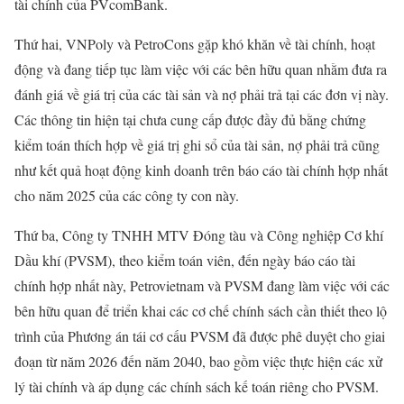
tài chính của PVcomBank.
Thứ hai, VNPoly và PetroCons gặp khó khăn về tài chính, hoạt
động và đang tiếp tục làm việc với các bên hữu quan nhằm đưa ra
đánh giá về giá trị của các tài sản và nợ phải trả tại các đơn vị này.
Các thông tin hiện tại chưa cung cấp được đầy đủ bằng chứng
kiểm toán thích hợp về giá trị ghi sổ của tài sản, nợ phải trả cũng
như kết quả hoạt động kinh doanh trên báo cáo tài chính hợp nhất
cho năm 2025 của các công ty con này.
Thứ ba, Công ty TNHH MTV Đóng tàu và Công nghiệp Cơ khí
Dầu khí (PVSM), theo kiểm toán viên, đến ngày báo cáo tài
chính hợp nhất này, Petrovietnam và PVSM đang làm việc với các
bên hữu quan để triển khai các cơ chế chính sách cần thiết theo lộ
trình của Phương án tái cơ cấu PVSM đã được phê duyệt cho giai
đoạn từ năm 2026 đến năm 2040, bao gồm việc thực hiện các xử
lý tài chính và áp dụng các chính sách kế toán riêng cho PVSM.