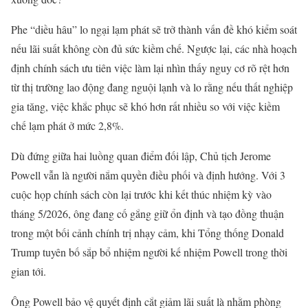
Phe “diều hâu” lo ngại lạm phát sẽ trở thành vấn đề khó kiểm soát
nếu lãi suất không còn đủ sức kiềm chế. Ngược lại, các nhà hoạch
định chính sách ưu tiên việc làm lại nhìn thấy nguy cơ rõ rệt hơn
từ thị trường lao động đang nguội lạnh và lo rằng nếu thất nghiệp
gia tăng, việc khắc phục sẽ khó hơn rất nhiều so với việc kiềm
chế lạm phát ở mức 2,8%.
Dù đứng giữa hai luồng quan điểm đối lập, Chủ tịch Jerome
Powell vẫn là người nắm quyền điều phối và định hướng. Với 3
cuộc họp chính sách còn lại trước khi kết thúc nhiệm kỳ vào
tháng 5/2026, ông đang cố gắng giữ ổn định và tạo đồng thuận
trong một bối cảnh chính trị nhạy cảm, khi Tổng thống Donald
Trump tuyên bố sắp bổ nhiệm người kế nhiệm Powell trong thời
gian tới.
Ông Powell bảo vệ quyết định cắt giảm lãi suất là nhằm phòng