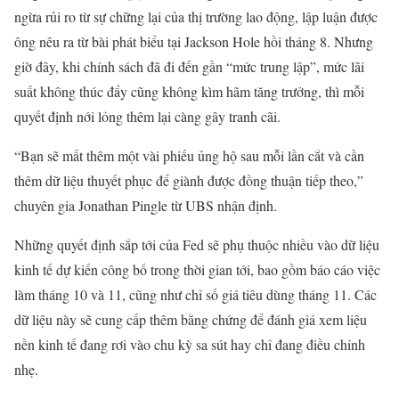
ngừa rủi ro từ sự chững lại của thị trường lao động, lập luận được
ông nêu ra từ bài phát biểu tại Jackson Hole hồi tháng 8. Nhưng
giờ đây, khi chính sách đã đi đến gần “mức trung lập”, mức lãi
suất không thúc đẩy cũng không kìm hãm tăng trưởng, thì mỗi
quyết định nới lỏng thêm lại càng gây tranh cãi.
“Bạn sẽ mất thêm một vài phiếu ủng hộ sau mỗi lần cắt và cần
thêm dữ liệu thuyết phục để giành được đồng thuận tiếp theo,”
chuyên gia Jonathan Pingle từ UBS nhận định.
Những quyết định sắp tới của Fed sẽ phụ thuộc nhiều vào dữ liệu
kinh tế dự kiến công bố trong thời gian tới, bao gồm báo cáo việc
làm tháng 10 và 11, cũng như chỉ số giá tiêu dùng tháng 11. Các
dữ liệu này sẽ cung cấp thêm bằng chứng để đánh giá xem liệu
nền kinh tế đang rơi vào chu kỳ sa sút hay chỉ đang điều chỉnh
nhẹ.