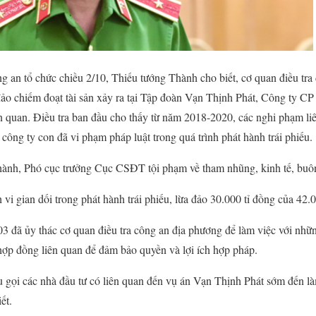
 an tổ chức chiều 2/10, Thiếu tướng Thành cho biết, cơ quan điều tra 
 đảo chiếm đoạt tài sản xảy ra tại Tập đoàn Vạn Thịnh Phát, Công ty 
iên quan. Điều tra ban đầu cho thấy từ năm 2018-2020, các nghi phạm l
ông ty con đã vi phạm pháp luật trong quá trình phát hành trái phiếu.
nh, Phó cục trưởng Cục CSĐT tội phạm về tham nhũng, kinh tế, buôn
 vi gian dối trong phát hành trái phiếu, lừa đảo 30.000 tỉ đồng của 42.
3 đã ủy thác cơ quan điều tra công an địa phương để làm việc với nhữn
, hợp đồng liên quan để đảm bảo quyền và lợi ích hợp pháp.
gọi các nhà đầu tư có liên quan đến vụ án Vạn Thịnh Phát sớm đến làm
ết.