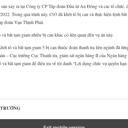
i sản xảy ra tại Công ty CP Tập đoàn Đầu tư An Đông và các tổ chức, đ
/2022. Trong quá trình này, C03 đã khởi tố bị can và thực hiện lệnh b
ập đoàn Vạn Thịnh Phát.
 và bắt tạm giam nhiều bị can khác có liên quan đến vụ án này.
hởi tố và bắt tạm giam 5 bị can thuộc đoàn thanh tra liên ngành đã từn
n – Cục trưởng Cục Thanh tra, giám sát ngân hàng II của Ngân hàng
ố và bắt tạm giam để điều tra về tội danh “Lợi dụng chức vụ quyền hạn 
Ị TRƯỜNG
Exit mobile version